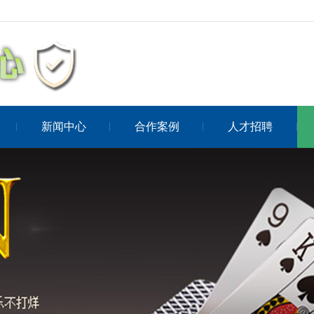
新闻中心
合作案例
人才招聘