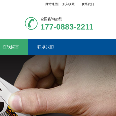
网站地图
加入收藏
联系我们
全国咨询热线
177-0883-2211
在线留言
联系我们